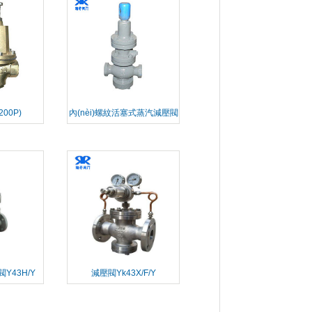
00P)
內(nèi)螺紋活塞式蒸汽減壓閥
Y13H/Y
Y43H/Y
減壓閥Yk43X/F/Y