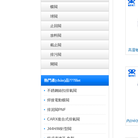
蝶閥
球閥
止回閥
放料閥
截止閥
高靈
排污閥
閘閥
熱門產(chǎn)品???Hot
不銹鋼絲扣排氣閥
焊接電動蝶閥
排泥閥PNF
CARX復合式排氣閥
內(n
J44H/W針型閥