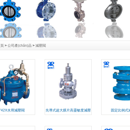
首頁
>
公司產(chǎn)品
>
減壓閥
Y42X水用減壓閥
先導式超大膜片高靈敏度減壓
固定比例式
閥YD43H